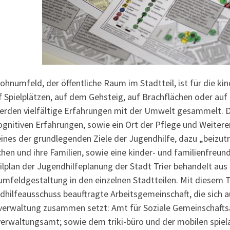
hnumfeld, der öffentliche Raum im Stadtteil, ist für die ki
 Spielplätzen, auf dem Gehsteig, auf Brachflächen oder auf
werden vielfältige Erfahrungen mit der Umwelt gesammelt. 
gnitiven Erfahrungen, sowie ein Ort der Pflege und Weitere
eines der grundlegenden Ziele der Jugendhilfe, dazu „beizut
en und ihre Familien, sowie eine kinder- und familienfreun
ilplan der Jugendhilfeplanung der Stadt Trier behandelt au
mfeldgestaltung in den einzelnen Stadtteilen. Mit diesem 
dhilfeausschuss beauftragte Arbeitsgemeinschaft, die sich 
verwaltung zusammen setzt: Amt für Soziale Gemeinschafts
verwaltungsamt; sowie dem triki-büro und der mobilen spiela