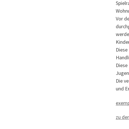
Spiel
Wohnum
Vor d
durch
werden
Kinder
Diese
Handl
Diese
Jugend
Die v
und E
exempl
zu de