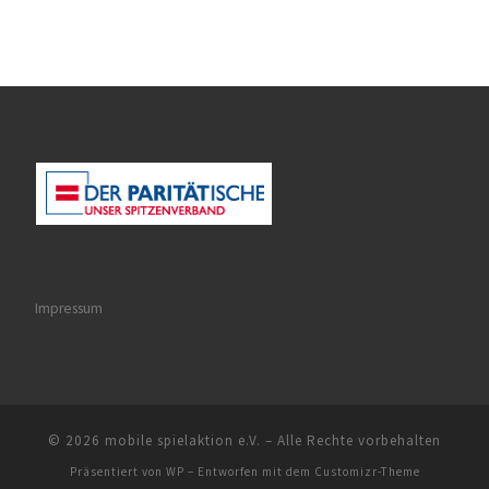
Impressum
© 2026
mobile spielaktion e.V.
– Alle Rechte vorbehalten
Präsentiert von
WP
– Entworfen mit dem
Customizr-Theme